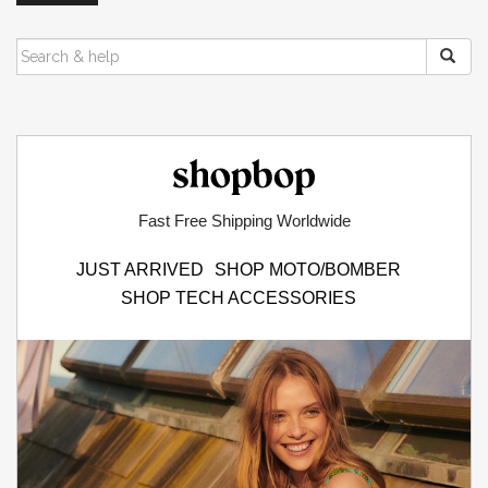
o
s
SEARCH
FOR:
t
s
n
Shopbop.com
a
Fast Free Shipping Worldwide
v
JUST ARRIVED
SHOP MOTO/BOMBER
i
SHOP TECH ACCESSORIES
g
a
t
i